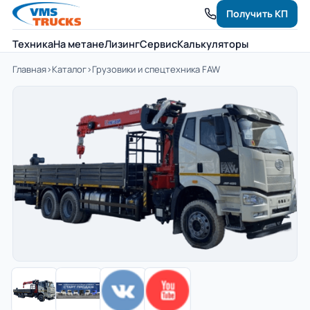
Получить КП
Техника
На метане
Лизинг
Сервис
Калькуляторы
Главная
›
Каталог
›
Грузовики и спецтехника FAW