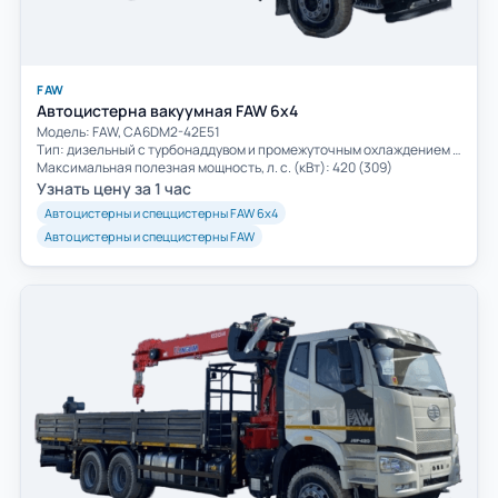
FAW
Автоцистерна вакуумная FAW 6х4
Модель: FAW, CA6DM2-42E51
Тип: дизельный с турбонаддувом и промежуточным охлаждением воздуха
Максимальная полезная мощность, л. с. (кВт): 420 (309)
Узнать цену за 1 час
Автоцистерны и спеццистерны FAW 6х4
Автоцистерны и спеццистерны FAW