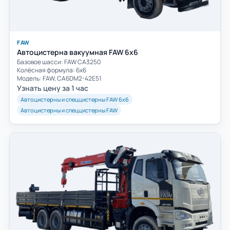
FAW
Автоцистерна вакуумная FAW 6х6
Базовое шасси: FAW СА3250
Колёсная формула: 6х6
Модель: FAW, CA6DM2-42E51
Узнать цену за 1 час
Автоцистерны и спеццистерны FAW 6х6
Автоцистерны и спеццистерны FAW