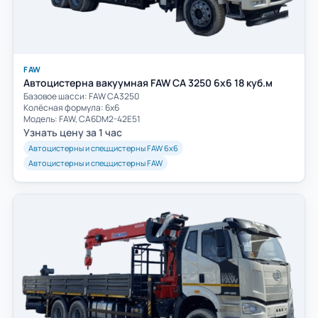
FAW
Автоцистерна вакуумная FAW CA 3250 6х6 18 куб.м
Базовое шасси: FAW СА3250
Колёсная формула: 6х6
Модель: FAW, CA6DM2-42E51
Узнать цену за 1 час
Автоцистерны и спеццистерны FAW 6х6
Автоцистерны и спеццистерны FAW