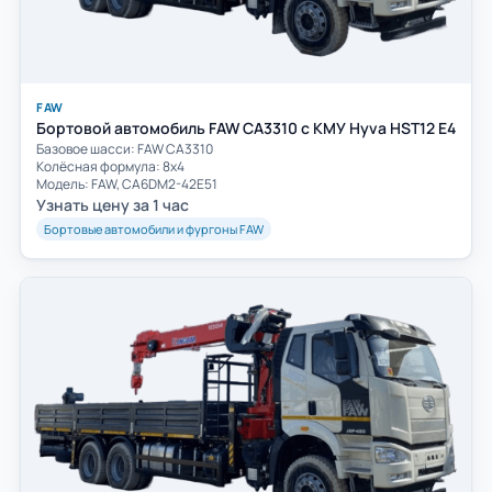
FAW
Бортовой автомобиль FAW CA3310 с КМУ Hyva HST12 E4
Базовое шасси: FAW СА3310
Колёсная формула: 8х4
Модель: FAW, CA6DM2-42E51
Узнать цену за 1 час
Бортовые автомобили и фургоны FAW