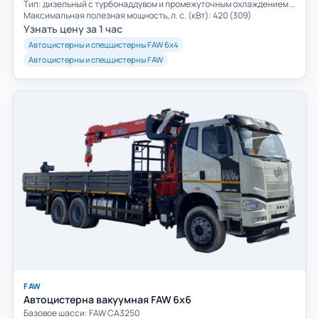
Тип: дизельный с турбонаддувом и промежуточным охлаждением воздуха
Максимальная полезная мощность, л. с. (кВт): 420 (309)
Узнать цену за 1 час
Автоцистерны и спеццистерны FAW 6х4
Автоцистерны и спеццистерны FAW
FAW
Автоцистерна вакуумная FAW 6х6
Базовое шасси: FAW СА3250