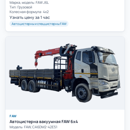
Марка, модель: FAW J6L
Тип: Грузовой
Колесная формула: 4х2
Узнать цену за 1 час
Автоцистерны и спеццистерны FAW
FAW
Автоцистерна вакуумная FAW 6х4
Модель: FAW, CA6DM2-42E51