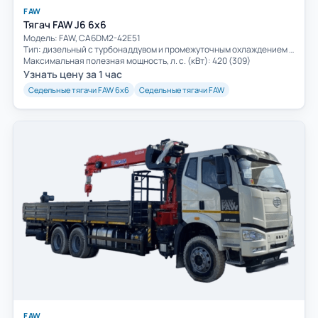
FAW
Тягач FAW J6 6х6
Модель: FAW, CA6DM2-42E51
Тип: дизельный с турбонаддувом и промежуточным охлаждением воздуха
Максимальная полезная мощность, л. с. (кВт): 420 (309)
Узнать цену за 1 час
Седельные тягачи FAW 6х6
Седельные тягачи FAW
FAW