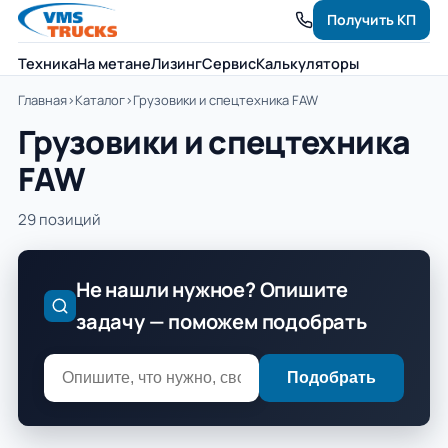
Получить КП
Техника
На метане
Лизинг
Сервис
Калькуляторы
Главная
›
Каталог
›
Грузовики и спецтехника FAW
Грузовики и спецтехника
FAW
29 позиций
Не нашли нужное? Опишите
задачу — поможем подобрать
Подобрать