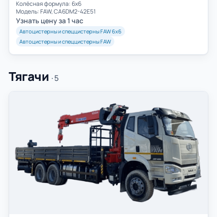
Колёсная формула: 6х6
Модель: FAW, CA6DM2-42E51
Узнать цену за 1 час
Автоцистерны и спеццистерны FAW 6х6
Автоцистерны и спеццистерны FAW
Тягачи
· 5