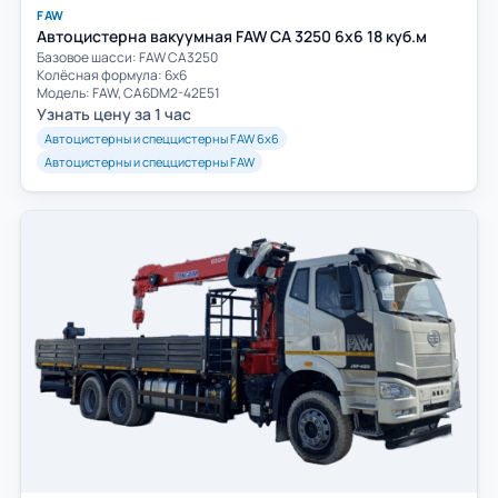
FAW
Автоцистерна вакуумная FAW CA 3250 6х6 18 куб.м
Базовое шасси: FAW СА3250
Колёсная формула: 6х6
Модель: FAW, CA6DM2-42E51
Узнать цену за 1 час
Автоцистерны и спеццистерны FAW 6х6
Автоцистерны и спеццистерны FAW