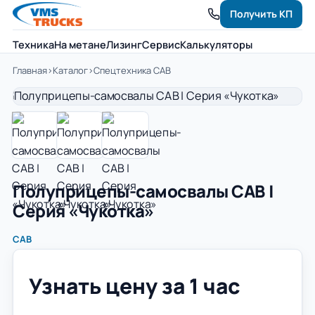
Получить КП
Техника
На метане
Лизинг
Сервис
Калькуляторы
Главная
›
Каталог
›
Спецтехника САВ
Полуприцепы-самосвалы САВ |
Серия «Чукотка»
САВ
Узнать цену за 1 час