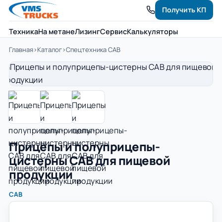
Получить КП
Техника
На метане
Лизинг
Сервис
Калькуляторы
Главная
›
Каталог
›
Спецтехника САВ
Прицепы и полуприцепы-
цистерны САВ для пищевой
продукции
САВ