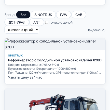
Бренд:
Все
SINOTRUK
FAW
САВ
только с ценой
ДСТ-УРАЛ
ANT
Найдено: 20
SINOTRUK
Рефрижератор с холодильной установкой Carrier 820D
Габаритные размеры, м: 7.95×2.6×2.8
Грузовместимость: 19 европаллет (1200×800 мм)
Пол: Толщина: 122 мм Утеплитель: XPS-пенополистирол (100 мм) Покрытие: 3 мм алюминиевый рифлёный лист + 16 мм бамбуковая фанера. Основание: 2.5 мм FRP.
Узнать цену за 1 час