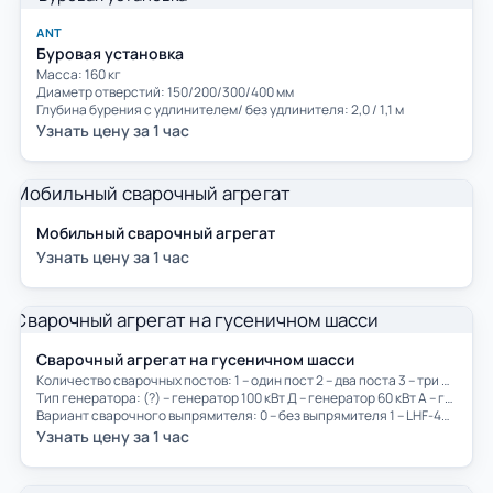
ANT
Буровая установка
Масса: 160 кг
Диаметр отверстий: 150/200/300/400 мм
Глубина бурения с удлинителем/ без удлинителя: 2,0 / 1,1 м
Узнать цену за 1 час
Мобильный сварочный агрегат
Узнать цену за 1 час
Сварочный агрегат на гусеничном шасси
Количество сварочных постов: 1 – один пост 2 – два поста 3 – три поста 4 – четыре поста 5 – пять постов 6 – шесть постов 7 – семь постов 8 – восемь постов
Тип генератора: (?) – генератор 100 кВт Д – генератор 60 кВт А – генератор 200 кВт Е – электроагрегат 120 кВт Б – электроагрегат 100 кВт Ж – генератор 150…160 кВт В – электроагрегат 60 кВт И – сварочный генератор Г – электроагрегат 150 кВт
Вариант сварочного выпрямителя: 0 – без выпрямителя 1 – LHF-400 2 – LINCOLN DC-400 3 – ВДМ1201-1 (ВДМ1202С) 4 – ВДМ1601 5 – ВД-306ДК 6 – KEMPPI Master 3500 7 – Invertek V350 PRO 8 – ДС 250.33 9 – комбинация из различных выпрямителей 10 – ВД-506ДК 11 – МАГМА 315 12 – ВД-306Д 13 – STT II 14 – FRONIUS 15 – MILLER XMT-350 16 – ВДУ-306МТ 17 – ДС400.33УКП «Технотрон» 18 – LincolnInvertekV-400-SX 19 – Форсаж 302 20 – Pico 300 21 – Power Wave S350 22 – ВД-32КС
Узнать цену за 1 час