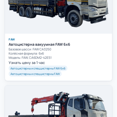
FAW
Автоцистерна вакуумная FAW 6х6
Базовое шасси: FAW СА3250
Колёсная формула: 6х6
Модель: FAW, CA6DM2-42E51
Узнать цену за 1 час
Автоцистерны и спеццистерны FAW 6х6
Автоцистерны и спеццистерны FAW