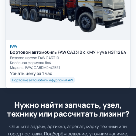
FAW
Бортовой автомобиль FAW CA3310 с КМУ Hyva HST12 E4
Базовое шасси: FAW СА3310
Колёсная формула: 8х4
Модель: FAW, CA6DM2-42E51
Узнать цену за 1 час
Бортовые автомобили и фургоны FAW
Нужно найти запчасть, узел,
технику или рассчитать лизинг?
Опишите задачу, артикул, агрегат, марку техники или
город поставки. Подберём решение, уточним наличие,