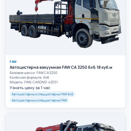
FAW
Автоцистерна вакуумная FAW CA 3250 6х6 18 куб.м
Базовое шасси: FAW СА3250
Колёсная формула: 6х6
Модель: FAW, CA6DM2-42E51
Узнать цену за 1 час
Автоцистерны и спеццистерны FAW 6х6
Автоцистерны и спеццистерны FAW