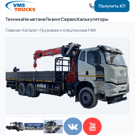
Получить КП
Техника
На метане
Лизинг
Сервис
Калькуляторы
Главная
›
Каталог
›
Грузовики и спецтехника FAW