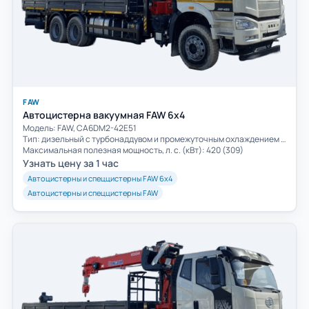
FAW
Автоцистерна вакуумная FAW 6х4
Модель: FAW, CA6DM2-42E51
Тип: дизельный с турбонаддувом и промежуточным охлаждением воздуха
Максимальная полезная мощность, л. с. (кВт): 420 (309)
Узнать цену за 1 час
Автоцистерны и спеццистерны FAW 6х4
Автоцистерны и спеццистерны FAW