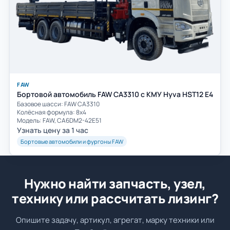
FAW
Бортовой автомобиль FAW CA3310 с КМУ Hyva HST12 E4
Базовое шасси: FAW СА3310
Колёсная формула: 8х4
Модель: FAW, CA6DM2-42E51
Узнать цену за 1 час
Бортовые автомобили и фургоны FAW
Нужно найти запчасть, узел,
технику или рассчитать лизинг?
Опишите задачу, артикул, агрегат, марку техники или