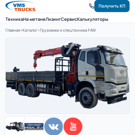
Получить КП
Техника
На метане
Лизинг
Сервис
Калькуляторы
Главная
›
Каталог
›
Грузовики и спецтехника FAW