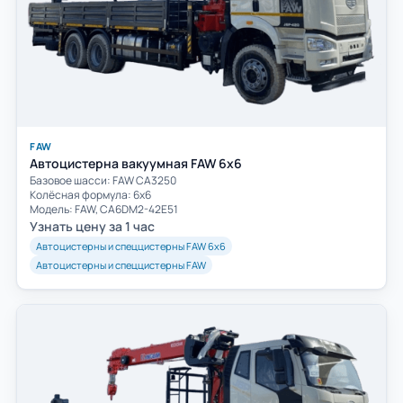
FAW
Автоцистерна вакуумная FAW 6х6
Базовое шасси: FAW СА3250
Колёсная формула: 6х6
Модель: FAW, CA6DM2-42E51
Узнать цену за 1 час
Автоцистерны и спеццистерны FAW 6х6
Автоцистерны и спеццистерны FAW