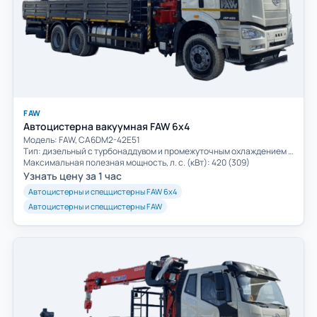
FAW
Автоцистерна вакуумная FAW 6х4
Модель: FAW, CA6DM2-42E51
Тип: дизельный с турбонаддувом и промежуточным охлаждением воздуха
Максимальная полезная мощность, л. с. (кВт): 420 (309)
Узнать цену за 1 час
Автоцистерны и спеццистерны FAW 6х4
Автоцистерны и спеццистерны FAW