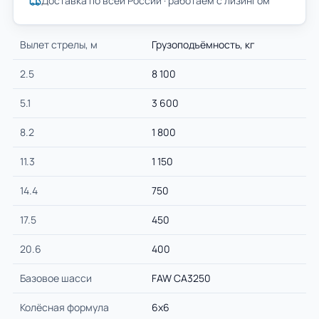
Доставка по всей России · работаем с лизингом
Вылет стрелы, м
Грузоподъёмность, кг
2.5
8 100
5.1
3 600
8.2
1 800
11.3
1 150
14.4
750
17.5
450
20.6
400
Базовое шасси
FAW СА3250
Колёсная формула
6х6