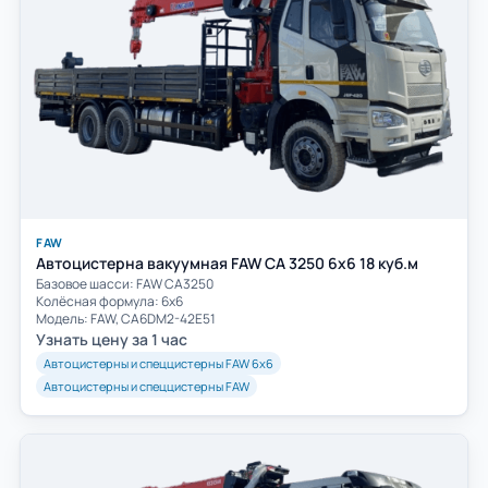
FAW
Автоцистерна вакуумная FAW CA 3250 6х6 18 куб.м
Базовое шасси: FAW СА3250
Колёсная формула: 6х6
Модель: FAW, CA6DM2-42E51
Узнать цену за 1 час
Автоцистерны и спеццистерны FAW 6х6
Автоцистерны и спеццистерны FAW