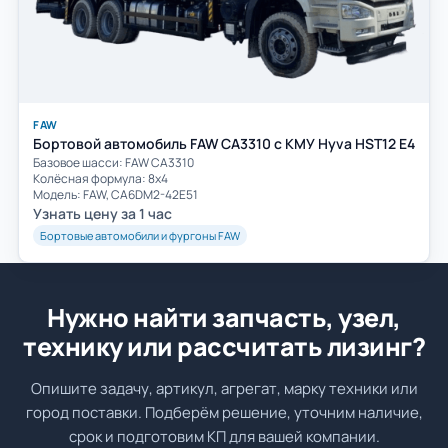
FAW
Бортовой автомобиль FAW CA3310 с КМУ Hyva HST12 E4
Базовое шасси: FAW СА3310
Колёсная формула: 8х4
Модель: FAW, CA6DM2-42E51
Узнать цену за 1 час
Бортовые автомобили и фургоны FAW
Нужно найти запчасть, узел,
технику или рассчитать лизинг?
Опишите задачу, артикул, агрегат, марку техники или
город поставки. Подберём решение, уточним наличие,
срок и подготовим КП для вашей компании.