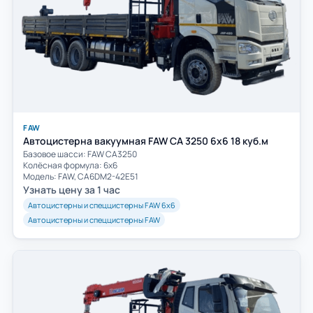
FAW
Автоцистерна вакуумная FAW CA 3250 6х6 18 куб.м
Базовое шасси: FAW СА3250
Колёсная формула: 6х6
Модель: FAW, CA6DM2-42E51
Узнать цену за 1 час
Автоцистерны и спеццистерны FAW 6х6
Автоцистерны и спеццистерны FAW