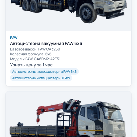
FAW
Автоцистерна вакуумная FAW 6х6
Базовое шасси: FAW СА3250
Колёсная формула: 6х6
Модель: FAW, CA6DM2-42E51
Узнать цену за 1 час
Автоцистерны и спеццистерны FAW 6х6
Автоцистерны и спеццистерны FAW