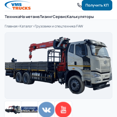
Получить КП
Техника
На метане
Лизинг
Сервис
Калькуляторы
Главная
›
Каталог
›
Грузовики и спецтехника FAW