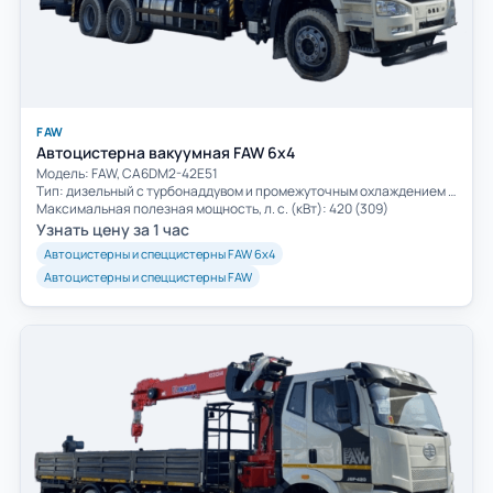
FAW
Автоцистерна вакуумная FAW 6х4
Модель: FAW, CA6DM2-42E51
Тип: дизельный с турбонаддувом и промежуточным охлаждением воздуха
Максимальная полезная мощность, л. с. (кВт): 420 (309)
Узнать цену за 1 час
Автоцистерны и спеццистерны FAW 6х4
Автоцистерны и спеццистерны FAW