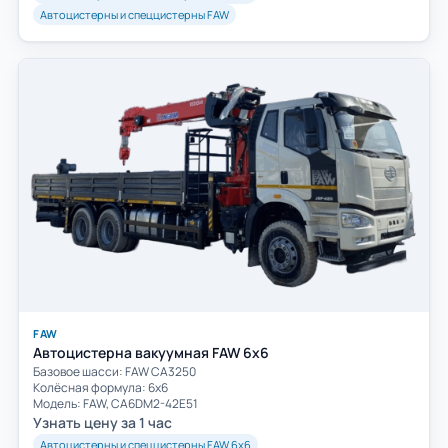
Автоцистерны и спеццистерны FAW
FAW
Автоцистерна вакуумная FAW 6х6
Базовое шасси: FAW СА3250
Колёсная формула: 6х6
Модель: FAW, CA6DM2-42E51
Узнать цену за 1 час
Автоцистерны и спеццистерны FAW 6х6