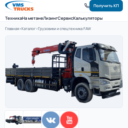
Получить КП
Техника
На метане
Лизинг
Сервис
Калькуляторы
Главная
›
Каталог
›
Грузовики и спецтехника FAW