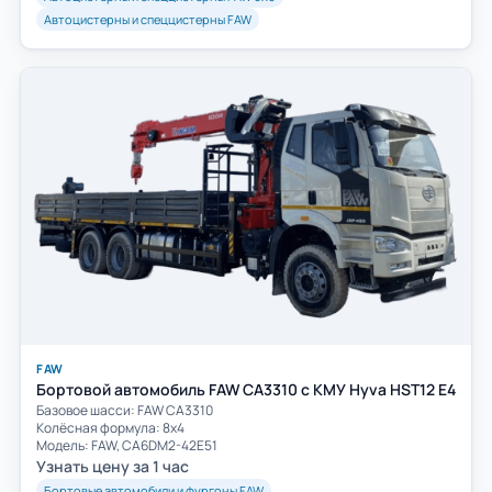
Автоцистерны и спеццистерны FAW
FAW
Бортовой автомобиль FAW CA3310 с КМУ Hyva HST12 E4
Базовое шасси: FAW СА3310
Колёсная формула: 8х4
Модель: FAW, CA6DM2-42E51
Узнать цену за 1 час
Бортовые автомобили и фургоны FAW