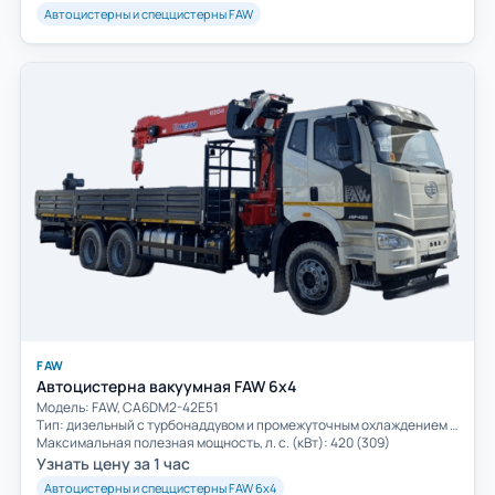
Автоцистерны и спеццистерны FAW
FAW
Автоцистерна вакуумная FAW 6х4
Модель: FAW, CA6DM2-42E51
Тип: дизельный с турбонаддувом и промежуточным охлаждением воздуха
Максимальная полезная мощность, л. с. (кВт): 420 (309)
Узнать цену за 1 час
Автоцистерны и спеццистерны FAW 6х4