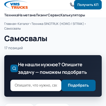
Получить КП
Техника
На метане
Лизинг
Сервис
Калькуляторы
Главная
›
Каталог
›
Техника SINOTRUK (HOWO / SITRAK)
›
Самосвалы
Самосвалы
17 позиций
Не нашли нужное? Опишите
задачу — поможем подобрать
Подобрать