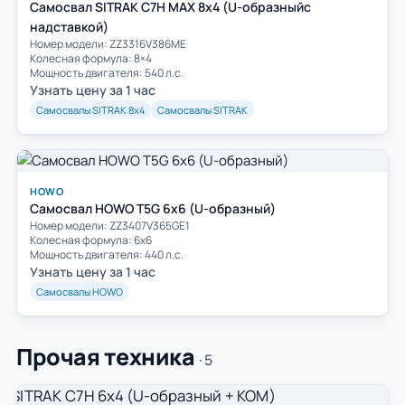
Самосвал SITRAK C7H MAX 8x4 (U-образныйс
надставкой)
Номер модели: ZZ3316V386ME
Колесная формула: 8×4
Мощность двигателя: 540 л.с.
Узнать цену за 1 час
Самосвалы SITRAK 8х4
Самосвалы SITRAK
HOWO
Самосвал HOWO T5G 6х6 (U-образный)
Номер модели: ZZ3407V365GE1
Колесная формула: 6х6
Мощность двигателя: 440 л.с.
Узнать цену за 1 час
Самосвалы HOWO
Прочая техника
· 5