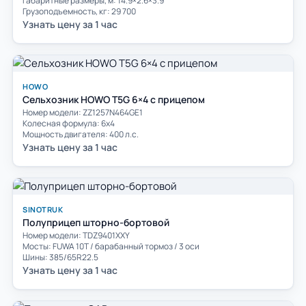
Габаритные размеры, м: 14.9×2.6×3.9
Грузоподъемность, кг: 29 700
Узнать цену за 1 час
HOWO
Сельхозник HOWO T5G 6×4 с прицепом
Номер модели: ZZ1257N464GE1
Колесная формула: 6х4
Мощность двигателя: 400 л.с.
Узнать цену за 1 час
SINOTRUK
Полуприцеп шторно-бортовой
Номер модели: TDZ9401XXY
Мосты: FUWA 10T / барабанный тормоз / 3 оси
Шины: 385/65R22.5
Узнать цену за 1 час