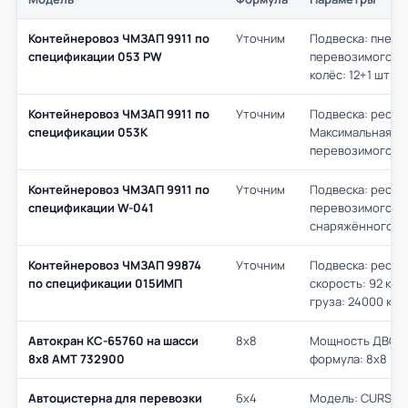
Контейнеровоз ЧМЗАП 9911 по
Уточним
Подвеска: пневм
спецификации 053 PW
перевозимого гру
колёс: 12+1 шт
Контейнеровоз ЧМЗАП 9911 по
Уточним
Подвеска: рессо
спецификации 053К
Максимальная ско
перевозимого гру
Контейнеровоз ЧМЗАП 9911 по
Уточним
Подвеска: рессо
спецификации W-041
перевозимого гру
снаряжённого по
Контейнеровоз ЧМЗАП 99874
Уточним
Подвеска: рессо
по спецификации 015ИМП
скорость: 92 км/
груза: 24000 кг
Автокран КС-65760 на шасси
8х8
Мощность ДВС л.с
8х8 АМТ 732900
формула: 8х8
Автоцистерна для перевозки
6х4
Модель: CURSOR13