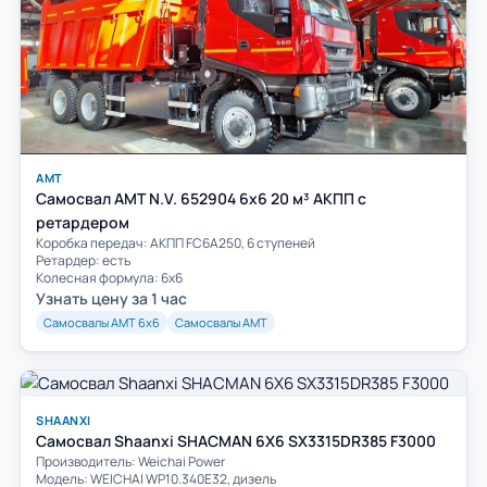
АМТ
Самосвал AMT N.V. 652904 6х6 20 м³ АКПП с
ретардером
Коробка передач: АКПП FC6A250, 6 ступеней
Ретардер: есть
Колесная формула: 6х6
Узнать цену за 1 час
Самосвалы АМТ 6х6
Самосвалы АМТ
SHAANXI
Самосвал Shaanxi SHACMAN 6X6 SX3315DR385 F3000
Производитель: Weichai Power
Модель: WEICHAI WP10.340E32, дизель