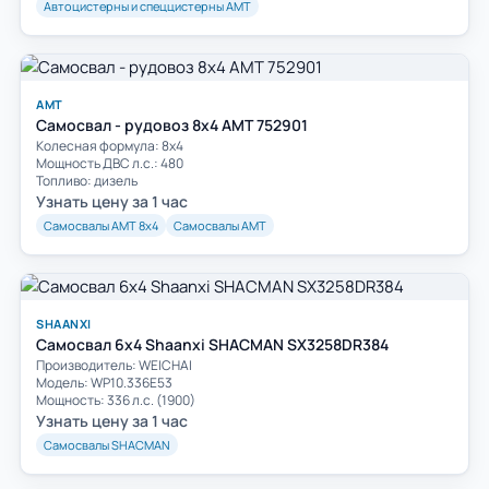
Автоцистерны и спеццистерны АМТ
АМТ
Самосвал - рудовоз 8х4 АМТ 752901
Колесная формула: 8х4
Мощность ДВС л.с.: 480
Топливо: дизель
Узнать цену за 1 час
Самосвалы АМТ 8х4
Самосвалы АМТ
SHAANXI
Самосвал 6x4 Shaanxi SHACMAN SX3258DR384
Производитель: WEICHAI
Модель: WP10.336E53
Мощность: 336 л.с. (1900)
Узнать цену за 1 час
Самосвалы SHACMAN