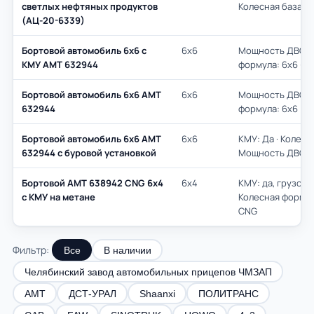
светлых нефтяных продуктов
Колесная база: 6
(АЦ-20-6339)
Бортовой автомобиль 6х6 с
6х6
Мощность ДВС л.с
КМУ АМТ 632944
формула: 6х6 · К
Бортовой автомобиль 6х6 AMT
6х6
Мощность ДВС л.с
632944
формула: 6х6
Бортовой автомобиль 6х6 AMT
6х6
КМУ: Да · Колесн
632944 с буровой установкой
Мощность ДВС л.
Бортовой AMT 638942 CNG 6х4
6х4
КМУ: да, грузово
с КМУ на метане
Колесная формула
CNG
Фильтр:
Все
В наличии
Челябинский завод автомобильных прицепов ЧМЗАП
АМТ
ДСТ-УРАЛ
Shaanxi
ПОЛИТРАНС