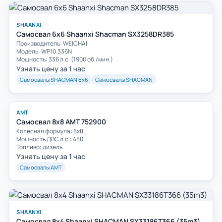
SHAANXI
Самосвал 6x6 Shaanxi Shacman SX3258DR385
Производитель: WEICHAI
Модель: WP10.336N
Мощность: 336 л.с. (1900 об./мин.)
Узнать цену за 1 час
Самосвалы SHACMAN 6х6
Самосвалы SHACMAN
АМТ
Самосвал 8х8 АМТ 752900
Колесная формула: 8х8
Мощность ДВС л.с.: 480
Топливо: дизель
Узнать цену за 1 час
Самосвалы АМТ
SHAANXI
Самосвал 8x4 Shaanxi SHACMAN SX33186T366 (35m3)