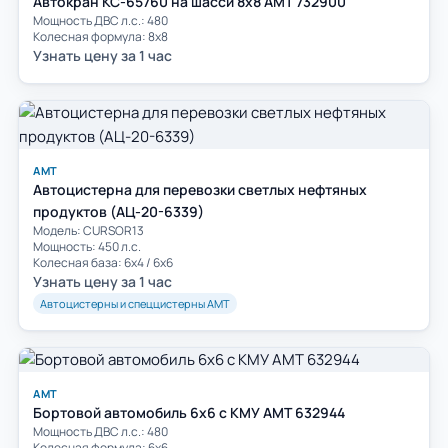
Автокран КС-65760 на шасси 8х8 АМТ 732900
Мощность ДВС л.с.: 480
Колесная формула: 8х8
Узнать цену за 1 час
АМТ
Автоцистерна для перевозки светлых нефтяных
продуктов (АЦ-20-6339)
Модель: CURSOR13
Мощность: 450 л.с.
Колесная база: 6х4 / 6х6
Узнать цену за 1 час
Автоцистерны и спеццистерны АМТ
АМТ
Бортовой автомобиль 6х6 с КМУ АМТ 632944
Мощность ДВС л.с.: 480
Колесная формула: 6х6