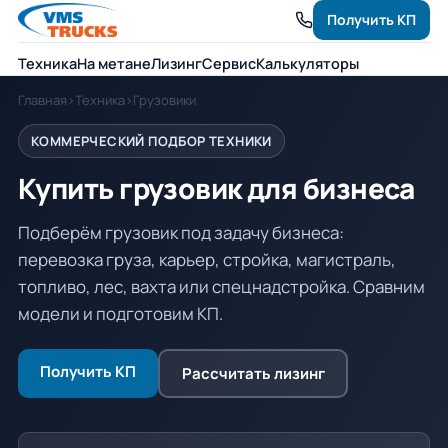
Получить КП
Техника
На метане
Лизинг
Сервис
Калькуляторы
Главная
›
Техника
›
Грузовики
КОММЕРЧЕСКИЙ ПОДБОР ТЕХНИКИ
Купить грузовик для бизнеса
Подберём грузовик под задачу бизнеса:
перевозка груза, карьер, стройка, магистраль,
топливо, лес, вахта или спецнадстройка. Сравним
модели и подготовим КП.
Получить КП
Рассчитать лизинг