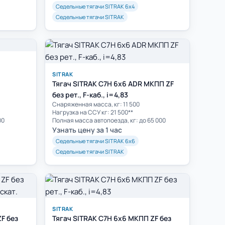
Седельные тягачи SITRAK 6х4
Седельные тягачи SITRAK
SITRAK
Тягач SITRAK C7H 6x6 ADR МКПП ZF
без рет., F-каб., i=4,83
Cнаряженная масса, кг: 11 500
Нагрузка на ССУ кг: 21 500**
00
Полная масса автопоезда, кг: до 65 000
Узнать цену за 1 час
Седельные тягачи SITRAK 6х6
Седельные тягачи SITRAK
SITRAK
F без
Тягач SITRAK C7H 6x6 МКПП ZF без