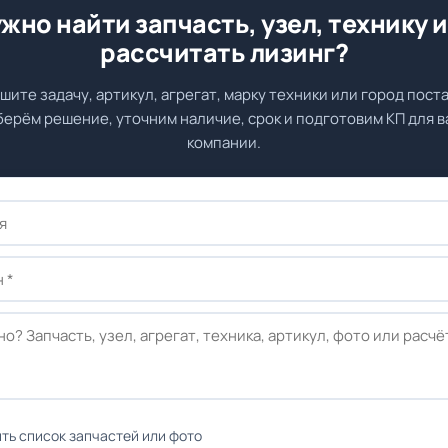
жно найти запчасть, узел, технику 
рассчитать лизинг?
шите задачу, артикул, агрегат, марку техники или город поста
ерём решение, уточним наличие, срок и подготовим КП для 
компании.
ть список запчастей или фото