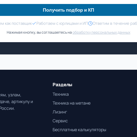
Получить подбор и КП
м как поставщик
Работаем с юрлицами и ИП
Ответим в течение ра
Нажимая кнопку, вы соглашаетесь на
обработку персональных данных
Разделы
Техника
ям, узлам,
даче, артикулу и
Техника на метане
России.
Лизинг
Сервис
Бесплатные калькуляторы