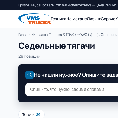
Грузовики, самосвалы, тягачи и спецтехника — цена, лизинг,
Техника
На метане
Лизинг
Сервис
К
Главная
›
Каталог
›
Техника SITRAK / HOWO (Урал)
›
Седельны
Седельные тягачи
29 позиций
Не нашли нужное? Опишите зад
Тягачи
29