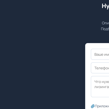
Ну
Опи
Подб
Приложи