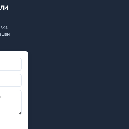
или
вки.
вашей