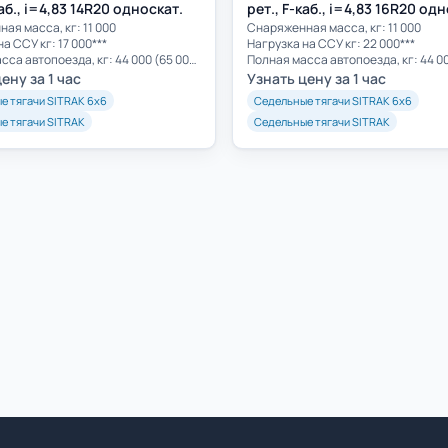
каб., i=4,83 14R20 односкат.
рет., F-каб., i=4,83 16R20 од
ая масса, кг: 11 000
Cнаряженная масса, кг: 11 000
а ССУ кг: 17 000***
Нагрузка на ССУ кг: 22 000***
Полная масса автопоезда, кг: 44 000 (65 000)**
ену за 1 час
Узнать цену за 1 час
е тягачи SITRAK 6х6
Седельные тягачи SITRAK 6х6
е тягачи SITRAK
Седельные тягачи SITRAK