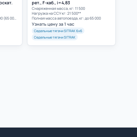
носкат.
рет., F-каб., i=4,83
Cнаряженная масса, кг: 11 500
Нагрузка на ССУ кг: 21 500**
Полная масса автопоезда, кг: 44 000 (65 000)**
Полная масса автопоезда, кг: до 65 000
Узнать цену за 1 час
Седельные тягачи SITRAK 6х6
Седельные тягачи SITRAK