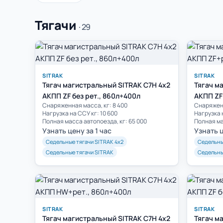
Тягачи
· 29
SITRAK
SITRAK
Тягач магистральный SITRAK C7H 4x2
Тягач м
АКПП ZF без рет., 860л+400л
АКПП ZF
Cнаряженная масса, кг: 8 400
Cнаряженн
Нагрузка на ССУ кг: 10 600
Нагрузка 
Полная масса автопоезда, кг: 65 000
Полная ма
Узнать цену за 1 час
Узнать ц
Седельные тягачи SITRAK 4х2
Седельны
Седельные тягачи SITRAK
Седельны
SITRAK
SITRAK
Тягач магистральный SITRAK C7H 4x2
Тягач м