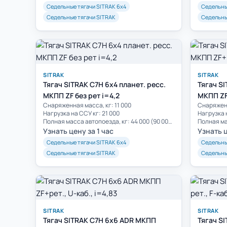
Седельные тягачи SITRAK 6х4
Седельны
Седельные тягачи SITRAK
Седельны
SITRAK
SITRAK
Тягач SITRAK C7H 6x4 планет. ресс.
Тягач SI
МКПП ZF без рет i=4,2
МКПП ZF
Cнаряженная масса, кг: 11 000
Снаряженн
Нагрузка на ССУ кг: 21 000
Нагрузка н
Полная масса автопоезда, кг: 44 000 (90 000)**
Узнать цену за 1 час
Узнать ц
Седельные тягачи SITRAK 6х4
Седельны
Седельные тягачи SITRAK
Седельны
SITRAK
SITRAK
Тягач SITRAK C7H 6x6 ADR МКПП
Тягач S